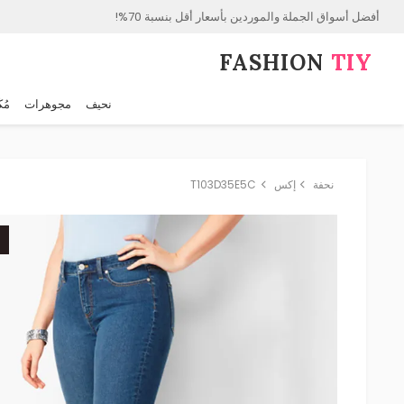
أفضل أسواق الجملة والموردين بأسعار أقل بنسبة 70%!
FASHION⁠
TIY
نحيف
مجوهرات
مُك
نحفة
إكس
T103D35E5C