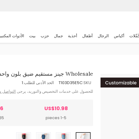
َمِّلات
أكياس
الرجال
أطفال
أحذية
جمال
حزب
بيت
الأدوات المكتبي
Wholesale جينز مستقيم ضيق بلون واحد عادي للنساء
SKU:
T103D35E5C
الحد الأدنى للطلب:
1
للحصول على خدمات التخصيص والتوريد، يرجى
التواصل م
36
US$10.98
ieces
1-5 pieces