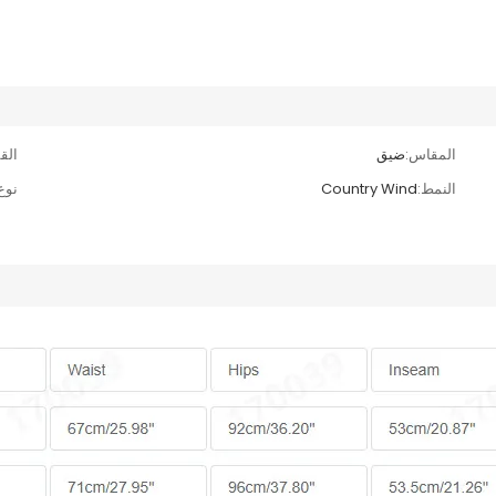
المقاس:
ضيق
الق
النمط:
Country Wind
نوع