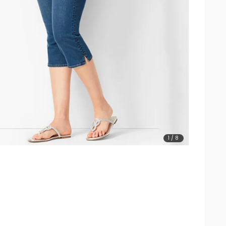
1
/
8