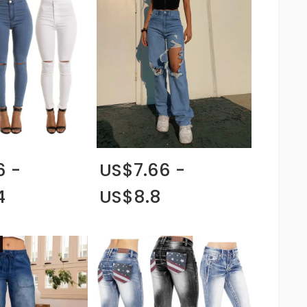
6 -
US$7.66 -
4
US$8.8