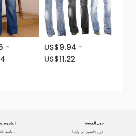
5 -
US$9.94 -
54
US$11.22
حول الموضة
الشروط وا
حول فاشون تي واي |
سياسة الخ