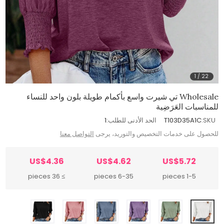
1
/
22
Wholesale تي شيرت واسع بأكمام طويلة بلون واحد للنساء
للمناسبات العَرَضِية
SKU:
T103D35A1C
الحد الأدنى للطلب:
1
للحصول على خدمات التخصيص والتوريد، يرجى
التواصل معنا
US$4.36
US$4.62
US$5.72
≥ 36 pieces
6-35 pieces
1-5 pieces