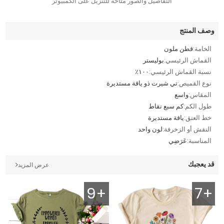
التفاصيل والصور متاحة للتنزيل على الكمبيوتر
وصف المنتج
الخامة:
قطن ملون
القماش الرئيسي:
بوليستر
نسبة القماش الرئيسي:
١٠٠٪
نوع القميص:
تي شيرت ذو ياقة مستديرة
المقاس:
واسع
طول الكم:
كم سبع نقاط
خط العنق:
ياقة مستديرة
النقش أو الزخرفة:
لون واحد
المناسبة:
عَرَضِي
قد يعجبك
عرض المزيد
9+
7+