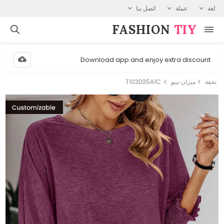
لغة
عملة
اتصل بنا
FASHION⁠
TIY
Download app and enjoy extra discount
نحفة
ميزان تيبو
T103D35A1C