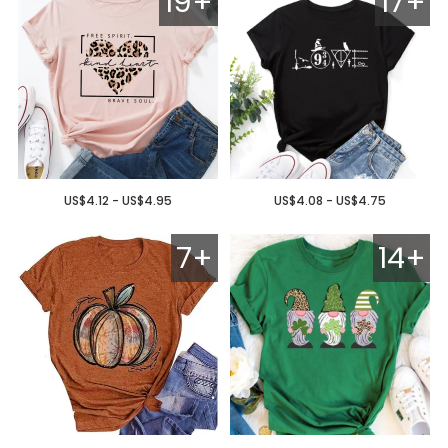
19+
17+
US$4.12 - US$4.95
US$4.08 - US$4.75
7+
14+