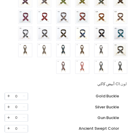
لون:
C1 أبيض كاكي
Gold Buckle
0
Silver Buckle
0
Gun Buckle
0
Ancient Swept Color
0