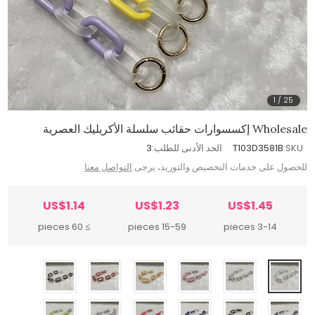
1
/
25
Wholesale إكسسوارات حقائب سلسلة الأكريليك العصرية
SKU:
T103D3581B
الحد الأدنى للطلب:
3
للحصول على خدمات التخصيص والتوريد، يرجى
التواصل معنا
US$1.14
US$1.23
US$1.45
≥ 60 pieces
15-59 pieces
3-14 pieces