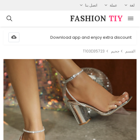
لغة
عملة
اتصل بنا
FASHION⁠
TIY
Download app and enjoy extra discount
القسم
جحيم
T103D35723