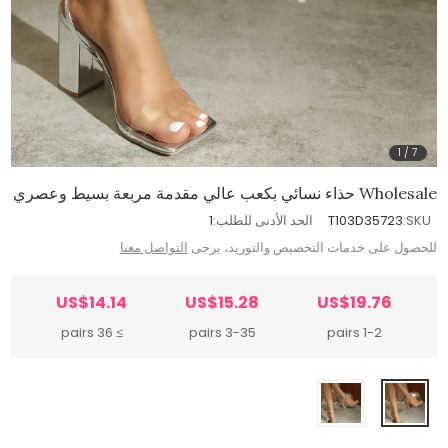
1
/
7
Wholesale حذاء نسائي بكعب عالي مقدمة مربعة بسيط وعصري
SKU:
T103D35723
الحد الأدنى للطلب:
1
للحصول على خدمات التخصيص والتوريد، يرجى
التواصل معنا
US$14.14
US$15.28
US$19.76
≥ 36 pairs
3-35 pairs
1-2 pairs