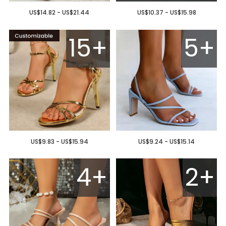
US$14.82 - US$21.44
US$10.37 - US$15.98
15+
5+
US$9.83 - US$15.94
US$9.24 - US$15.14
4+
2+