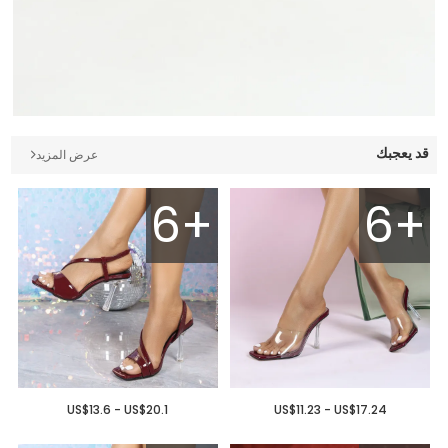
قد يعجبك
عرض المزيد
6+
6+
US$13.6 - US$20.1
US$11.23 - US$17.24