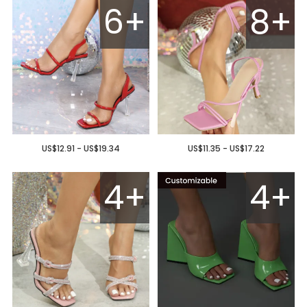
6+
8+
US$12.91 - US$19.34
US$11.35 - US$17.22
4+
4+