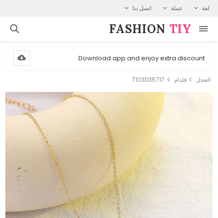
لغة
عملة
اتصل بنا
FASHION⁠
TIY
Download app and enjoy extra discount
العجل
قلدام
T103D35717