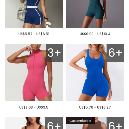
US$5.57 - US$6.51
US$9.93 - US$10.4
3+
6+
US$8.63 - US$9.5
US$5.76 - US$6.27
6+
6+