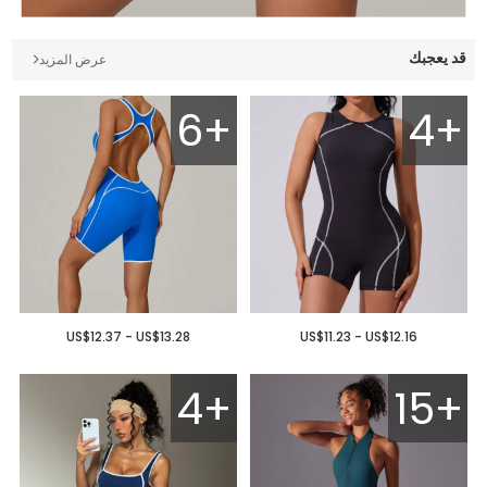
قد يعجبك
عرض المزيد
6+
4+
US$12.37 - US$13.28
US$11.23 - US$12.16
4+
15+