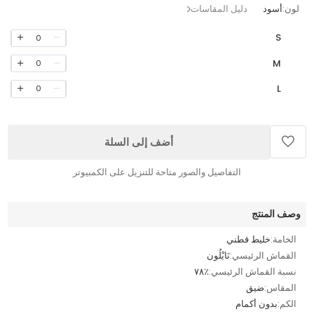
لون:
أسود
دليل المقاسات
S
0
M
0
L
0
أضف إلى السلة
التفاصيل والصور متاحة للتنزيل على الكمبيوتر
وصف المنتج
الخامة:
خليط قطني
القماش الرئيسي:
نَايْلُون
نسبة القماش الرئيسي:
٪٧٨
المقاس:
ضيق
الكم:
بدون أكمام