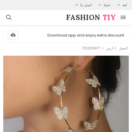
لغة
عملة
اتصل بنا
FASHION⁠
TIY
Download app and enjoy extra discount
العجل
أرض
T103D34F7