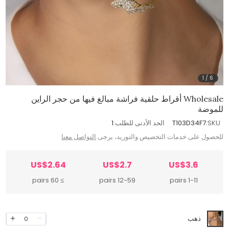
1
/
6
Wholesale أقراط حلقية فراشة مبالغ فيها من حجر الراين
للموضة
SKU:
T103D34F7
الحد الأدنى للطلب:
1
للحصول على خدمات التخصيص والتوريد، يرجى
التواصل معنا
US$2.64
US$2.7
US$3.6
≥ 60 pairs
12-59 pairs
1-11 pairs
ذهب
0