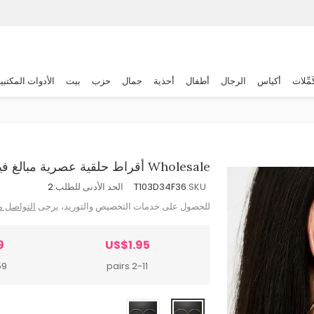
َمِّلات
أكياس
الرجال
أطفال
أحذية
جمال
حزب
بيت
الأدوات المكتبي
Wholesale أقراط حلقية عصرية مبالغ فيها بحجر الراين بتصميم هندسي بسيط
SKU:
T103D34F36
الحد الأدنى للطلب:
2
للحصول على خدمات التخصيص والتوريد، يرجى
التواصل م
9
US$1.95
airs
2-11 pairs