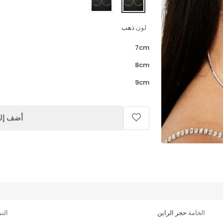
لون:
ذهب
7cm
8cm
9cm
أضف إلى
الخامة:
حجر الراين
الن