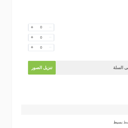
0
0
0
 السلة
تنزيل الصور
مط:
بسيط