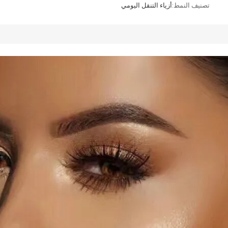
تصنيف النمط:
أزياء التنقل اليومي