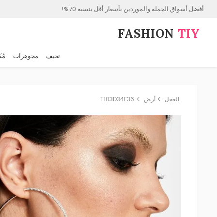
أفضل أسواق الجملة والموردين بأسعار أقل بنسبة 70%!
FASHION⁠
TIY
نحيف
مجوهرات
مُك
العجل
أرض
T103D34F36