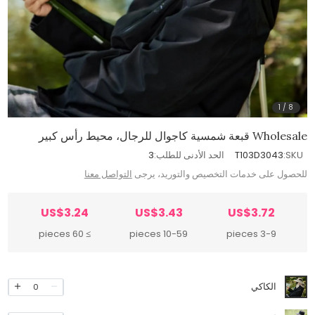
1
/
8
Wholesale قبعة شمسية كاجوال للرجال، محيط رأس كبير
SKU:
T103D3043
الحد الأدنى للطلب:
3
للحصول على خدمات التخصيص والتوريد، يرجى
التواصل معنا
US$3.24
US$3.43
US$3.72
≥ 60 pieces
10-59 pieces
3-9 pieces
الكاكي
0