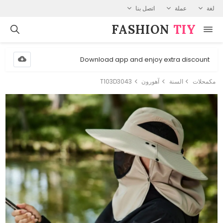
لغة
عملة
اتصل بنا
FASHION⁠
TIY
Download app and enjoy extra discount
مكمحلات
السنة
آهورون
T103D3043