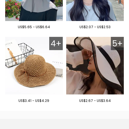
US$5.65 - US$6.64
US$2.07 - US$2.53
4+
5+
US$3.41 - US$4.29
US$2.67 - US$3.64