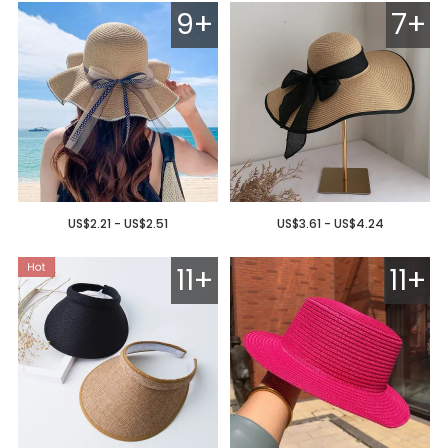
9+
7+
US$2.21 - US$2.51
US$3.61 - US$4.24
11+
11+