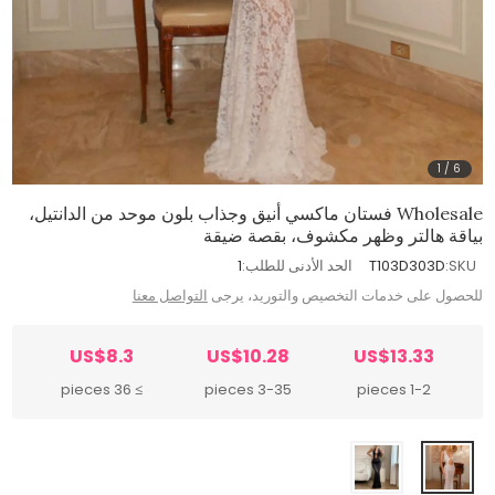
1
/
6
Wholesale فستان ماكسي أنيق وجذاب بلون موحد من الدانتيل،
بياقة هالتر وظهر مكشوف، بقصة ضيقة
SKU:
T103D303D
الحد الأدنى للطلب:
1
للحصول على خدمات التخصيص والتوريد، يرجى
التواصل معنا
US$8.3
US$10.28
US$13.33
≥ 36 pieces
3-35 pieces
1-2 pieces