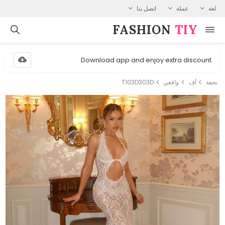
لغة
عملة
اتصل بنا
FASHION⁠
TIY
Download app and enjoy extra discount
نحفة
أف
واقعي
T103D303D