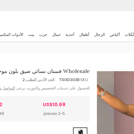
َمِّلات
أكياس
الرجال
أطفال
أحذية
جمال
حزب
بيت
الأدوات المكتبي
Wholesale فستان نسائي ضيق بلون موحد مثير بياقة مائلة وأكمام برباط مجوف
SKU:
T103D303B
الحد الأدنى للطلب:
2
للحصول على خدمات التخصيص والتوريد، يرجى
التواصل م
2
US$10.69
ieces
2-5 pieces