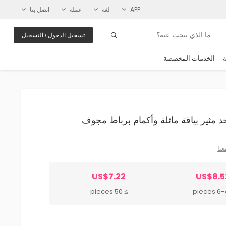
APP
لغة
عملة
اتصل بنا
تسجيل الدخول / التسجيل
ة
الخدمات المخصصة
عنا
US$7.22
US$8.5
≥ 50 pieces
6-49 p