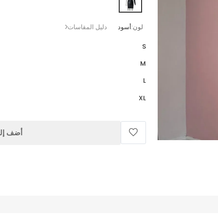
لون:
أسود
دليل المقاسات
S
M
L
XL
أضف إلى