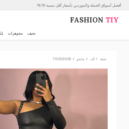
أفضل أسواق الجملة والموردين بأسعار أقل بنسبة 70%!
FASHION⁠
TIY
نحيف
مجوهرات
مُك
نحفة
أف
مانجو
T103D303B