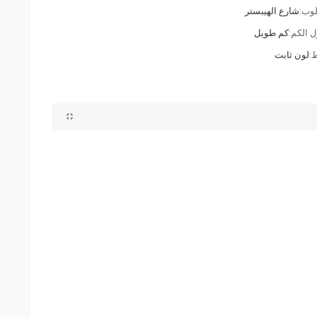
وب:
شارع الهيبستر
 الكم:
كم طويل
:
لون ثابت