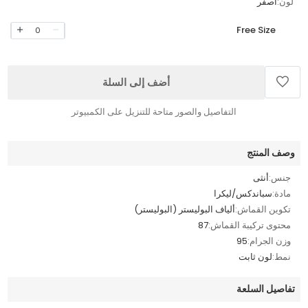
لون:
أصفر
Free Size
0
أضف إلى السلة
التفاصيل والصور متاحة للتنزيل على الكمبيوتر
وصف المنتج
جنس:
أنثى
مادة:
سباندكس/ليكرا
تكوين القماش:
ألياف البوليستر (البوليستر)
محتوى تركيبة القماش:
87
وزن الجرام:
95
نمط:
لون ثابت
تفاصيل السلعة