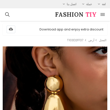
لغة
عملة
اتصل بنا
FASHION⁠
TIY
Download app and enjoy extra discount
العجل
أرض
T103D2FF37