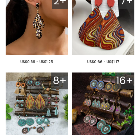
2+
7+
US$0.89 - US$1.25
US$0.66 - US$1.17
8+
16+