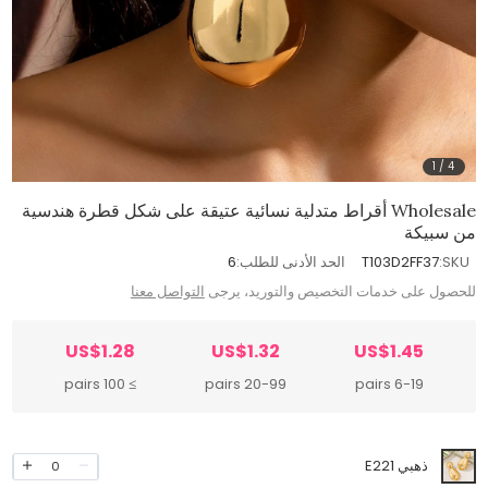
1
/
4
Wholesale أقراط متدلية نسائية عتيقة على شكل قطرة هندسية
من سبيكة
SKU:
T103D2FF37
الحد الأدنى للطلب:
6
للحصول على خدمات التخصيص والتوريد، يرجى
التواصل معنا
US$1.28
US$1.32
US$1.45
≥ 100 pairs
20-99 pairs
6-19 pairs
ذهبي E221
0