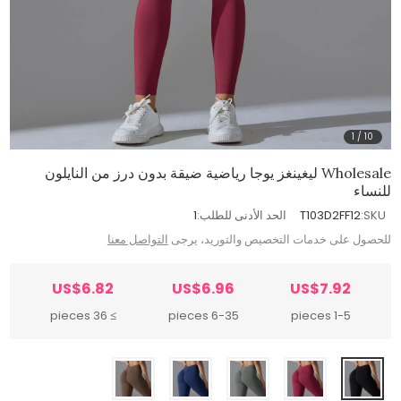
1
/
10
Wholesale ليغينغز يوجا رياضية ضيقة بدون درز من النايلون
للنساء
SKU:
T103D2FF12
الحد الأدنى للطلب:
1
للحصول على خدمات التخصيص والتوريد، يرجى
التواصل معنا
US$6.82
US$6.96
US$7.92
≥ 36 pieces
6-35 pieces
1-5 pieces