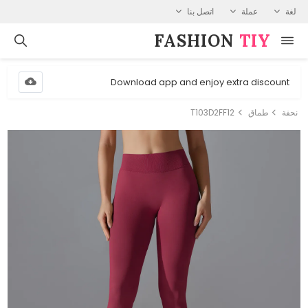
لغة
عملة
اتصل بنا
FASHION⁠
TIY
Download app and enjoy extra discount
نحفة
طماق
T103D2FF12