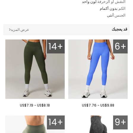
النقش أو الزخرفة:
لون واحد
الكم:
بدون أكمام
الجنس:
أنثى
قد يعجبك
عرض المزيد
14+
6+
US$7.19 - US$8.18
US$7.76 - US$9.88
14+
9+