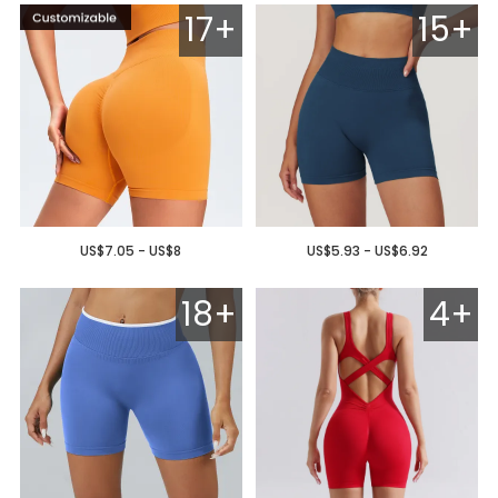
17+
15+
US$7.05 - US$8
US$5.93 - US$6.92
18+
4+