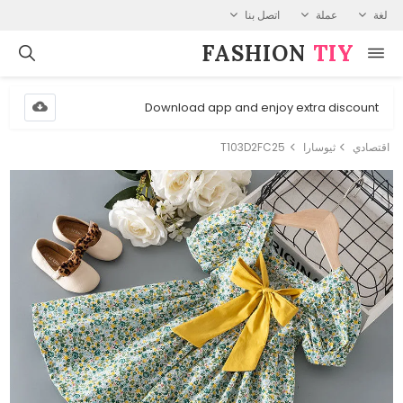
لغة
عملة
اتصل بنا
FASHION⁠
TIY
Download app and enjoy extra discount
اقتصادي
ثيوسارا
T103D2FC25