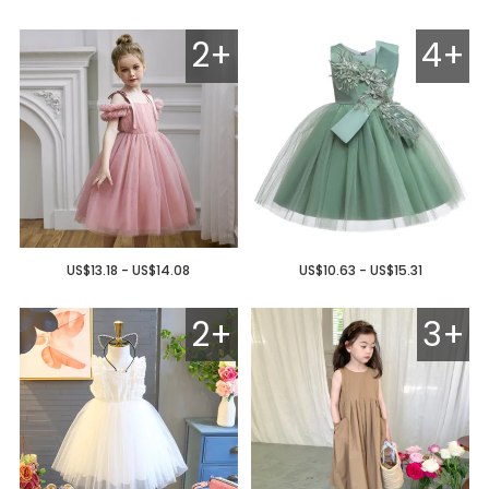
2+
4+
US$13.18 - US$14.08
US$10.63 - US$15.31
2+
3+