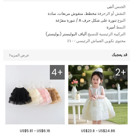
الجنس:
أنثى
النقش أو الزخرفة:
مخطط، منقوش مربعات، سادة
النوع:
تنورة على شكل حرف A / تنورة مفرّغة
النمط:
أميرة
التركيبة الرئيسية للنسيج:
ألياف البوليستر (بوليستر)
محتوى تكوين القماش الرئيسي:
١٠٠٪
قد يعجبك
عرض المزيد
4+
2+
US$5.81 - US$6.16
US$23.8 - US$24.86