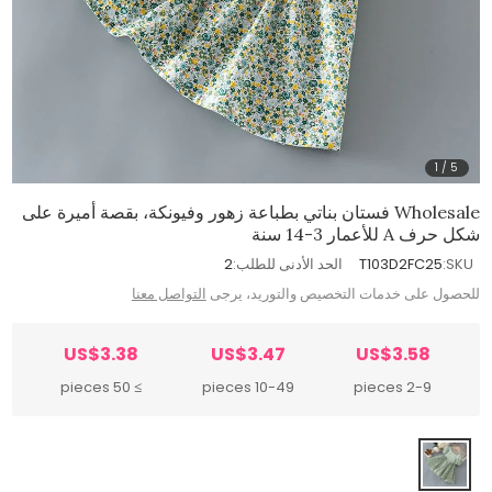
1
/
5
Wholesale فستان بناتي بطباعة زهور وفيونكة، بقصة أميرة على
شكل حرف A للأعمار 3-14 سنة
SKU:
T103D2FC25
الحد الأدنى للطلب:
2
للحصول على خدمات التخصيص والتوريد، يرجى
التواصل معنا
US$3.38
US$3.47
US$3.58
≥ 50 pieces
10-49 pieces
2-9 pieces