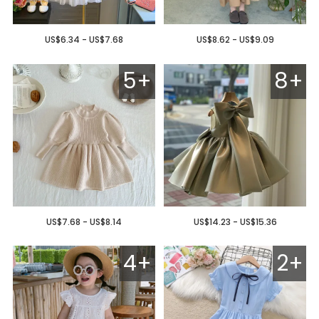
US$6.34 - US$7.68
US$8.62 - US$9.09
5+
8+
US$7.68 - US$8.14
US$14.23 - US$15.36
4+
2+