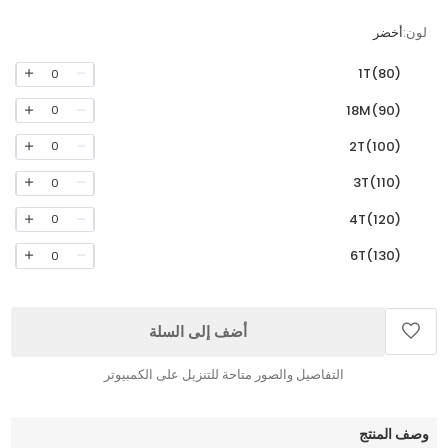
لون:
أخضر
1T(80)
0
18M(90)
0
2T(100)
0
3T(110)
0
4T(120)
0
6T(130)
0
أضف إلى السلة
التفاصيل والصور متاحة للتنزيل على الكمبيوتر
وصف المنتج