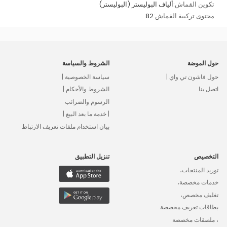
تكوين القماش:
ألياف البوليستر (البوليستر)
محتوى تركيبة القماش:
82
حول الموضة
الشروط والسياسة
حول فاشون تي واي |
سياسة الخصوصية |
اتصل بنا
الشروط والأحكام |
الرسوم والضرائب
| خدمة ما بعد البيع |
بيان استخدام ملفات تعريف الارتباط
التخصيص
تنزيل التطبيق
توريد المنتجات،
خدمات مخصصة،
تغليف مخصص،
بطاقات تعريف مخصصة
، ملصقات مخصصة