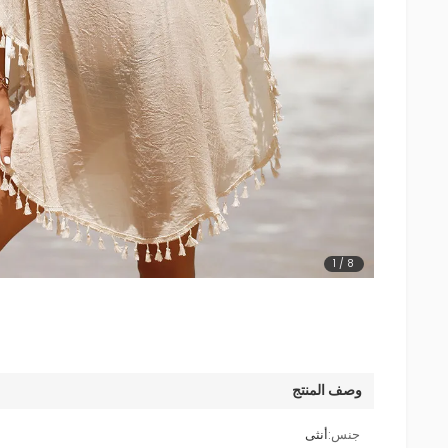
1
/
8
وصف المنتج
جنس:
أنثى