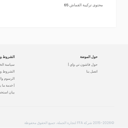
محتوى تركيبة القماش:
65
حول الموضة
الشروط وا
حول فاشون تي واي |
سياسة الخ
اتصل بنا
الشروط وال
الرسوم وا
| خدمة ما بع
بيان استخد
©2015-2026 شركة FFA لتجارة الجملة، جميع الحقوق محفوظة