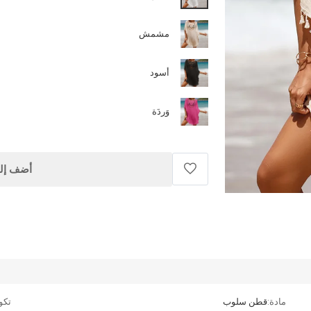
مشمش
أسود
وَردَة
أضف إلى
مادة:
قطن سلوب
تكو