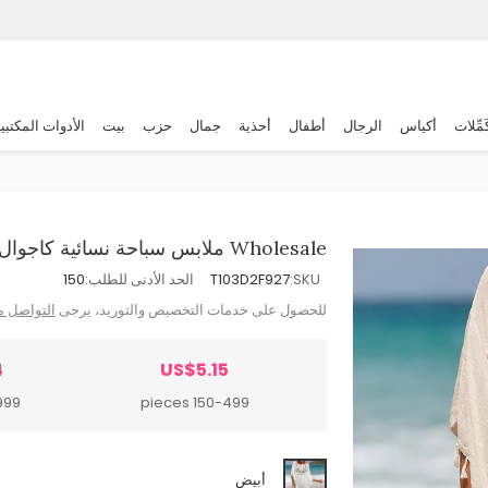
َمِّلات
أكياس
الرجال
أطفال
أحذية
جمال
حزب
بيت
الأدوات المكتبي
Wholesale ملابس سباحة نسائية كاجوال أنيقة بلون سادة مع خياطة مجوفة وشرابات
SKU:
T103D2F927
الحد الأدنى للطلب:
150
للحصول على خدمات التخصيص والتوريد، يرجى
التواصل م
4
US$5.15
ieces
150-499 pieces
أبيض