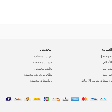
لسياسة
التخصيص
صوصية |
توريد المنتجات،
أحكام |
خدمات مخصصة،
لضرائب
تغليف مخصص،
د البيع |
بطاقات تعريف مخصصة
ام ملفات تعريف الارتباط
، ملصقات مخصصة