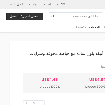
APP
لغة
عملة
اتصل بنا
تسجيل الدخول / التسجيل
ة
الخدمات المخصصة
عنا
US$4.48
US$4.8
≥ 1000 pieces
500-999 p
0