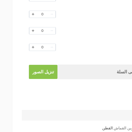
0
0
0
 السلة
تنزيل الصور
ين القماش:
القطن