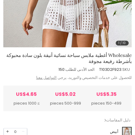
1
/
10
Wholesale أغطية ملابس سباحة نسائية أنيقة بلون سادة محبوكة
بأشرطة رفيعة مجوفة
SKU:
T103D2F923
الحد الأدنى للطلب:
150
للحصول على خدمات التخصيص والتوريد، يرجى
التواصل معنا
US$4.65
US$5.02
US$5.35
≥ 1000 pieces
500-999 pieces
150-499 pieces
دليل المقاسات
أبيض
0