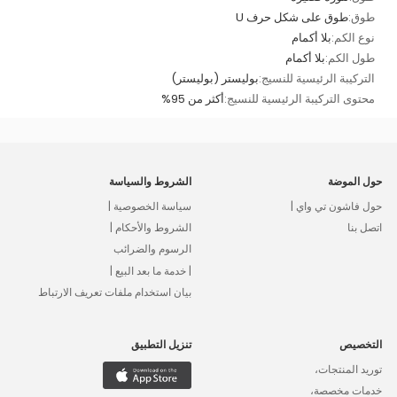
طوق:
طوق على شكل حرف U
نوع الكم:
بلا أكمام
طول الكم:
بلا أكمام
التركيبة الرئيسية للنسيج:
بوليستر (بوليستر)
محتوى التركيبة الرئيسية للنسيج:
أكثر من 95%
حول الموضة
الشروط والسياسة
حول فاشون تي واي |
سياسة الخصوصية |
اتصل بنا
الشروط والأحكام |
الرسوم والضرائب
| خدمة ما بعد البيع |
بيان استخدام ملفات تعريف الارتباط
التخصيص
تنزيل التطبيق
توريد المنتجات،
خدمات مخصصة،