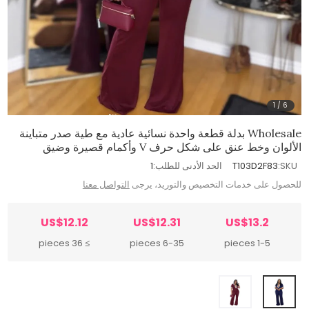
1
/
6
Wholesale بدلة قطعة واحدة نسائية عادية مع طية صدر متباينة
الألوان وخط عنق على شكل حرف V وأكمام قصيرة وضيق
SKU:
T103D2F83
الحد الأدنى للطلب:
1
للحصول على خدمات التخصيص والتوريد، يرجى
التواصل معنا
US$12.12
US$12.31
US$13.2
≥ 36 pieces
6-35 pieces
1-5 pieces