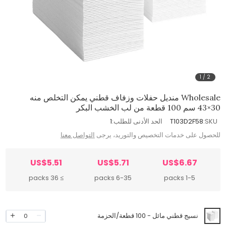
1
/
2
Wholesale منديل حفلات وزفاف قطني يمكن التخلص منه
30×43 سم 100 قطعة من لب الخشب البكر
SKU:
T103D2F58
الحد الأدنى للطلب:
1
للحصول على خدمات التخصيص والتوريد، يرجى
التواصل معنا
US$5.51
US$5.71
US$6.67
≥ 36 packs
6-35 packs
1-5 packs
نسيج قطني مائل - 100 قطعة/الحزمة
0