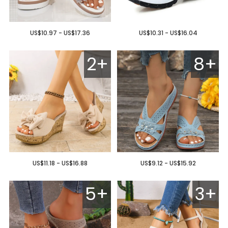
US$10.97 - US$17.36
US$10.31 - US$16.04
2+
8+
US$11.18 - US$16.88
US$9.12 - US$15.92
5+
3+