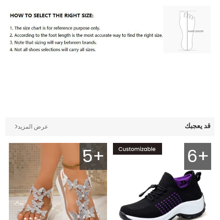
قد يعجبك
عرض المزيد
5+
6+