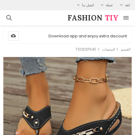
لغة
عملة
اتصل بنا
FASHION⁠
TIY
Download app and enjoy extra discount
القسم
المنصات
T103D2F54E