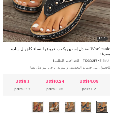
1
/
10
Wholesale صنادل إسفين بكعب عريض للنساء كاجوال سادة
مفرغة
SKU:
T103D2F54E
الحد الأدنى للطلب:
1
للحصول على خدمات التخصيص والتوريد، يرجى
التواصل معنا
US$9.1
US$10.24
US$14.09
≥ 36 pairs
3-35 pairs
1-2 pairs