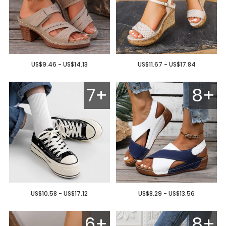
US$9.46 - US$14.13
US$11.67 - US$17.84
7+
8+
US$10.58 - US$17.12
US$8.29 - US$13.56
6+
8+