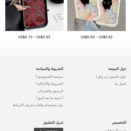
US$0.73 - US$0.93
US$0.65 - US$0.82
حول الموضة
الشروط والسياسة
حول فاشون تي واي |
سياسة الخصوصية |
اتصل بنا
الشروط والأحكام |
الرسوم والضرائب
| خدمة ما بعد البيع |
بيان استخدام ملفات تعريف الارتباط
التخصيص
تنزيل التطبيق
توريد المنتجات،