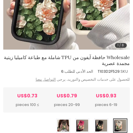
1
/
8
Wholesale حافظة آيفون من TPU شاملة مع طباعة كاميليا زيتية
مجمدة عصرية
SKU:
T103D2F529
الحد الأدنى للطلب:
6
للحصول على خدمات التخصيص والتوريد، يرجى
التواصل معنا
US$0.73
US$0.79
US$0.93
≥ 100 pieces
20-99 pieces
6-19 pieces