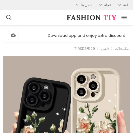
لغة
عملة
اتصل بنا
FASHION⁠
TIY
Download app and enjoy extra discount
مكمحلات
دلفيل
T103D2F529