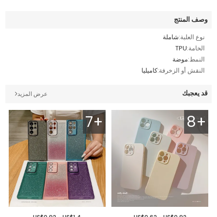
وصف المنتج
نوع العلبة:
شاملة
الخامة:
TPU
النمط:
موضة
النقش أو الزخرفة:
كاميليا
قد يعجبك
عرض المزيد
7+
8+