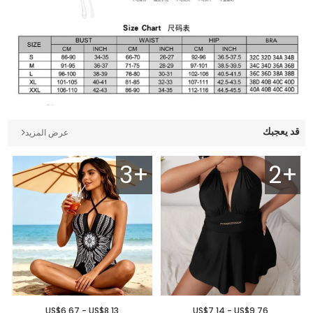
قد يعجبك
عرض المزيد
3+
2+
US$6.67 - US$8.13
US$7.14 - US$9.76