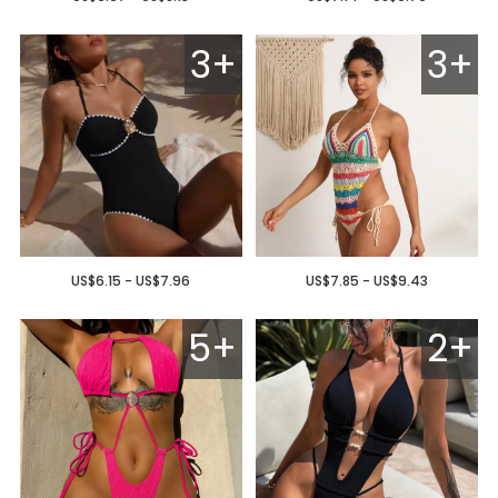
3+
3+
US$6.15 - US$7.96
US$7.85 - US$9.43
5+
2+