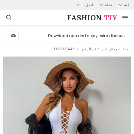
لغة
عملة
اتصل بنا
FASHION⁠
TIY
Download app and enjoy extra discount
نحفة
رجال الدم
فن الرقص
T103D2F446