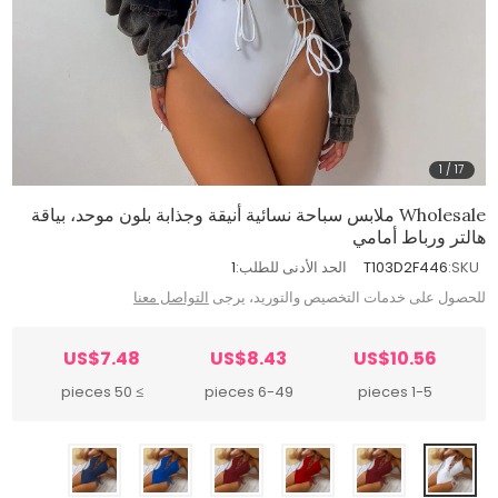
1
/
17
Wholesale ملابس سباحة نسائية أنيقة وجذابة بلون موحد، بياقة
هالتر ورباط أمامي
SKU:
T103D2F446
الحد الأدنى للطلب:
1
للحصول على خدمات التخصيص والتوريد، يرجى
التواصل معنا
US$7.48
US$8.43
US$10.56
≥ 50 pieces
6-49 pieces
1-5 pieces