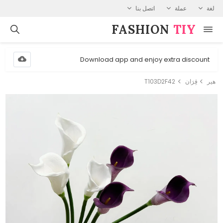
لغة
عملة
اتصل بنا
FASHION⁠
TIY
Download app and enjoy extra discount
هير
قِرَان
T103D2F42