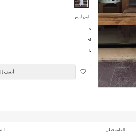
لون:
أبيض
S
M
L
أضف إلى
الخامة:
قطن
الن