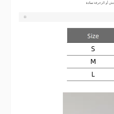
قش أو الزخرفة:
سادة