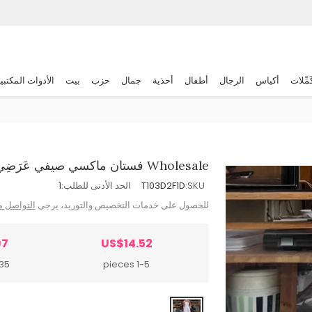
َمِّلات
أكياس
الرجال
أطفال
أحذية
جمال
حزب
بيت
الأدوات المكتبي
Wholesale فستان ماكسي صيفي عَرَضِي للنساء، لون سادة وظهر مكشوف
SKU:
T103D2F1D
الحد الأدنى للطلب:
1
للحصول على خدمات التخصيص والتوريد، يرجى
التواصل م
97
US$14.52
pieces
1-5 pieces