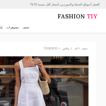
أفضل أسواق الجملة والموردين بأسعار أقل بنسبة 70%!
FASHION⁠
TIY
نحيف
مجوهرات
مُك
نحفة
أف
واقعي
T103D2F1D