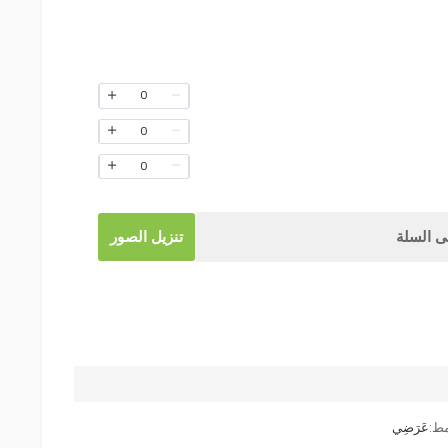
0
0
0
 السلة
تنزيل الصور
مط:
عَرَضِي