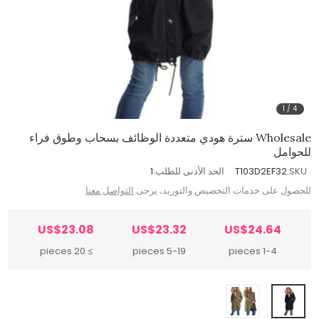
1
/
4
Wholesale سترة هودي متعددة الوظائف بسحاب وطوق فراء
للحوامل
SKU:
T103D2EF32
الحد الأدنى للطلب:
1
للحصول على خدمات التخصيص والتوريد، يرجى
التواصل معنا
US$23.08
US$23.32
US$24.64
≥ 20 pieces
5-19 pieces
1-4 pieces