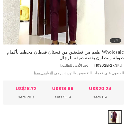
1
/
3
Wholesale طقم من قطعتين من فستان قفطان مخطط بأكمام
طويلة وبنطلون بقصة ضيقة للرجال
SKU:
T103D2EF27
الحد الأدنى للطلب:
1
للحصول على خدمات التخصيص والتوريد، يرجى
التواصل معنا
US$18.72
US$18.95
US$20.24
≥ 20 sets
5-19 sets
1-4 sets