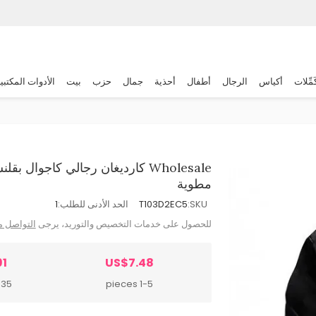
َمِّلات
أكياس
الرجال
أطفال
أحذية
جمال
حزب
بيت
الأدوات المكتبي
Wholesale كارديغان رجالي كاجو
مطوية
SKU:
T103D2EC5
الحد الأدنى للطلب:
1
للحصول على خدمات التخصيص والتوريد، يرجى
التواصل م
91
US$7.48
 pieces
1-5 pieces