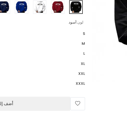
لون:
أسود
S
M
L
XL
XXL
XXXL
أضف إلى