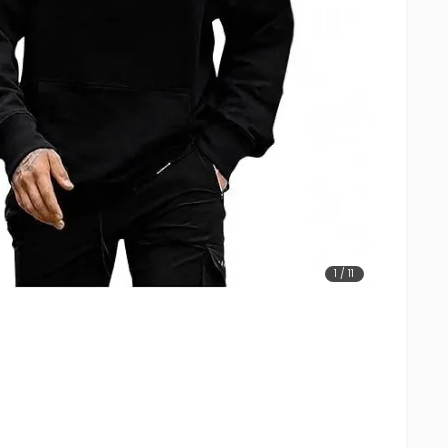
1
/
11