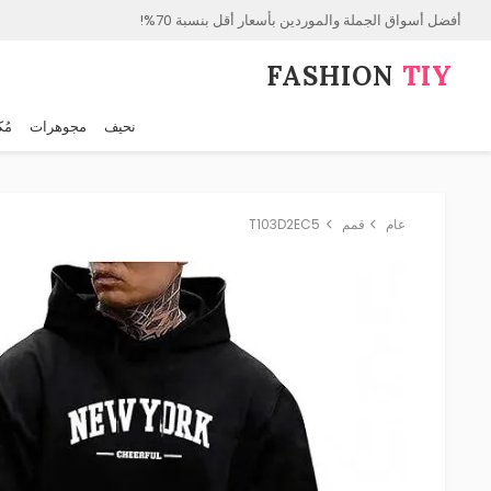
أفضل أسواق الجملة والموردين بأسعار أقل بنسبة 70%!
FASHION⁠
TIY
نحيف
مجوهرات
مُك
عام
قمم
T103D2EC5