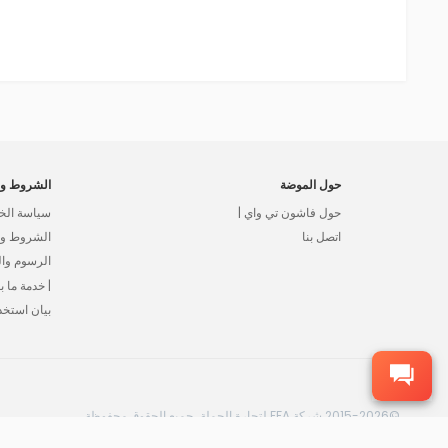
حول الموضة
الشروط وا
حول فاشون تي واي |
سياسة الخ
اتصل بنا
الشروط وال
الرسوم وا
| خدمة ما بع
بيان استخد
©2015-2026 شركة FFA لتجارة الجملة، جميع الحقوق محفوظة