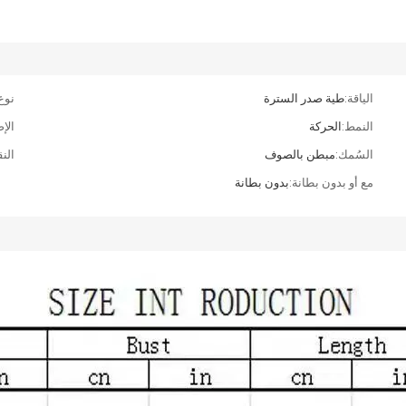
الياقة:
طية صدر السترة
نوع
النمط:
الحركة
الإص
السُمك:
مبطن بالصوف
الن
مع أو بدون بطانة:
بدون بطانة