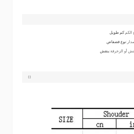
 الكم:
كم طويل
دار:
نوع فضفاض
قش أو الزخرفة:
بنقش