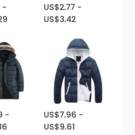
 -
US$2.77 -
29
US$3.42
9 -
US$7.96 -
36
US$9.61