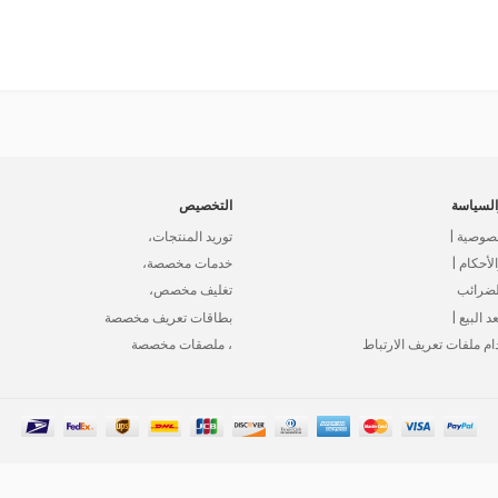
لسياسة
التخصيص
صوصية |
توريد المنتجات،
أحكام |
خدمات مخصصة،
لضرائب
تغليف مخصص،
د البيع |
بطاقات تعريف مخصصة
ام ملفات تعريف الارتباط
، ملصقات مخصصة