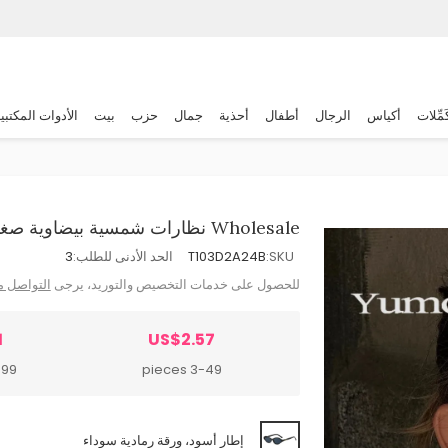
َمِّلات
أكياس
الرجال
أطفال
أحذية
جمال
حزب
بيت
الأدوات المكتبي
Wholesale نظارات شمسية بيضاوية صغيرة الإطار بتصميم رجعي مخصصة
SKU:
T103D2A24B
الحد الأدنى للطلب:
3
للحصول على خدمات التخصيص والتوريد، يرجى
التواصل م
1
US$2.57
pieces
3-49 pieces
إطار أسود، ورقة رمادية سوداء