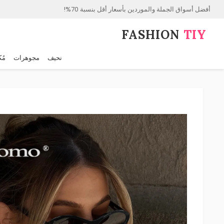
أفضل أسواق الجملة والموردين بأسعار أقل بنسبة 70%!
FASHION⁠
TIY
نحيف
مجوهرات
مُك