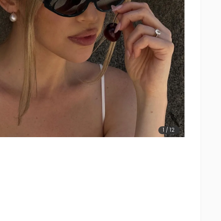
1
/
12