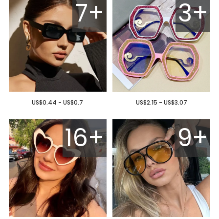
7+
3+
US$0.44 - US$0.7
US$2.15 - US$3.07
16+
9+