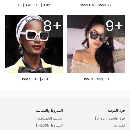
US$0.43 - US$0.82
US$2.64 - US$3.77
8+
9+
US$1.5 - US$2.51
US$1.3 - US$1.91
حول الموضة
الشروط والسياسة
حول فاشون تي واي |
سياسة الخصوصية |
اتصل بنا
الشروط والأحكام |