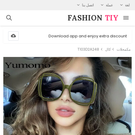
لغة
عملة
اتصل بنا
FASHION⁠
TIY
Download app and enjoy extra discount
مكمحلات
كال
T103D2A248