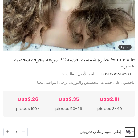
1
/
12
Wholesale نظارة شمسية بعدسة PC مربعة مجوفة شخصية
عصرية
SKU:
T103D2A248
الحد الأدنى للطلب:
3
للحصول على خدمات التخصيص والتوريد، يرجى
التواصل معنا
US$2.26
US$2.35
US$2.81
≥ 100 pieces
50-99 pieces
3-49 pieces
إطار أسود رمادي تدريجي
0