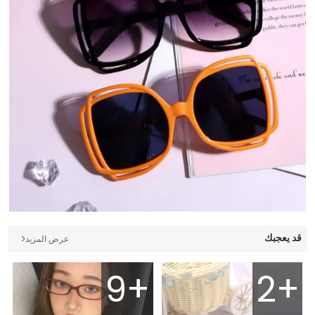
قد يعجبك
عرض المزيد
9+
2+