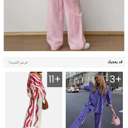
قد يعجبك
عرض المزيد
11+
3+