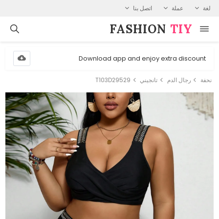
لغة
عملة
اتصل بنا
FASHION⁠
TIY
Download app and enjoy extra discount
نحفة
رجال الدم
تانجيني
T103D29529