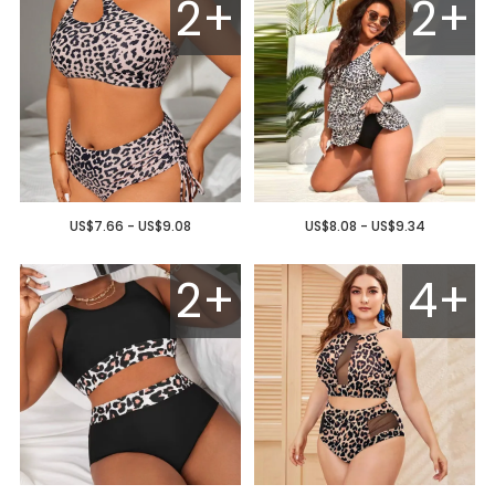
2+
2+
US$7.66 - US$9.08
US$8.08 - US$9.34
2+
4+