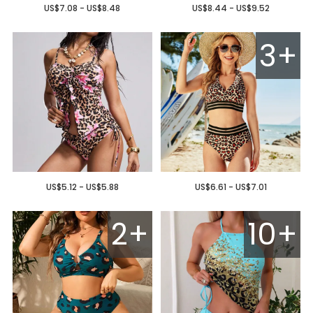
US$7.08 - US$8.48
US$8.44 - US$9.52
3+
US$5.12 - US$5.88
US$6.61 - US$7.01
2+
10+