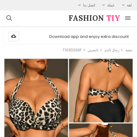
لغة
عملة
اتصل بنا
FASHION⁠
TIY
Download app and enjoy extra discount
نحفة
رجال الدم
تانجيني
T103D293F