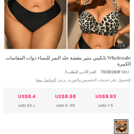
1
/
6
Wholesale تانكيني مثير بنقشة جلد النمر للنساء ذوات المقاسات
الكبيرة
SKU:
T103D293F
الحد الأدنى للطلب:
1
للحصول على خدمات التخصيص والتوريد، يرجى
التواصل معنا
US$8.4
US$8.68
US$9.93
≥ 50 sets
6-49 sets
1-5 sets