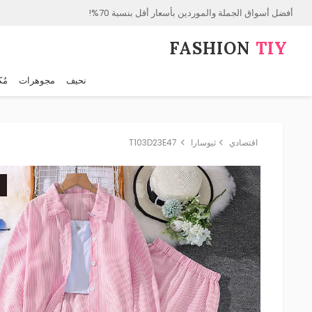
أفضل أسواق الجملة والموردين بأسعار أقل بنسبة 70%!
FASHION⁠
TIY
نحيف
مجوهرات
مُك
اقتصادي
ثيوسارا
T103D23E47