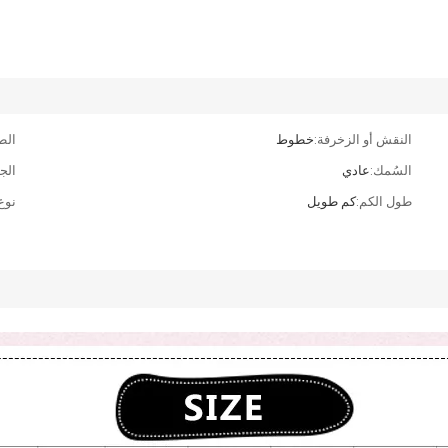
النقش أو الزخرفة:
خطوط
الط
السُمك:
عادي
الج
طول الكم:
كم طويل
نوع 