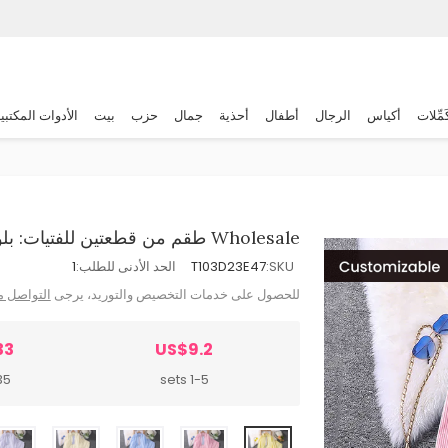
َمِّلات
أكياس
الرجال
أطفال
أحذية
جمال
حزب
بيت
الأدوات المكتبي
Wholesale طقم من قطعتين للفتيات: بلوزة بياقة و بأكمام طويلة و بنطال واسع الساقين
SKU:
T103D23E47
الحد الأدنى للطلب:
1
للحصول على خدمات التخصيص والتوريد، يرجى
التواصل م
33
US$9.2
sets
1-5 sets