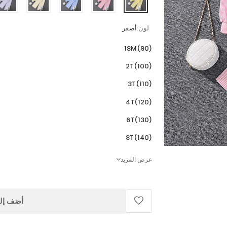
لون:
أصفر
18M(90)
2T(100)
3T(110)
4T(120)
6T(130)
8T(140)
عرض المزيد
أضف إلى