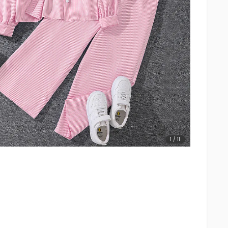
1
/
11