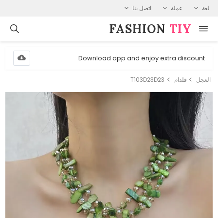
لغة
عملة
اتصل بنا
FASHION⁠
TIY
Download app and enjoy extra discount
العجل
قلدام
T103D23D23