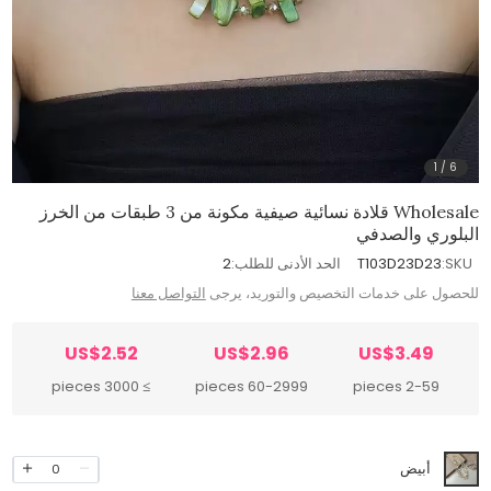
1
/
6
Wholesale قلادة نسائية صيفية مكونة من 3 طبقات من الخرز
البلوري والصدفي
SKU:
T103D23D23
الحد الأدنى للطلب:
2
للحصول على خدمات التخصيص والتوريد، يرجى
التواصل معنا
US$2.52
US$2.96
US$3.49
≥ 3000 pieces
60-2999 pieces
2-59 pieces
أبيض
0