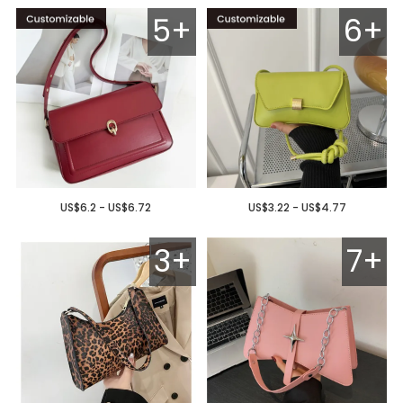
5+
6+
US$6.2 - US$6.72
US$3.22 - US$4.77
3+
7+