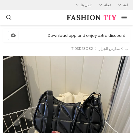
لغة
عملة
اتصل بنا
FASHION⁠
TIY
Download app and enjoy extra discount
ب
مدارس الجزار
T103D23C82