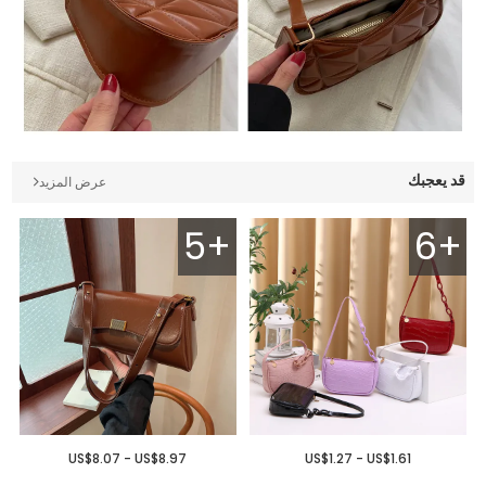
قد يعجبك
عرض المزيد
5+
6+
US$8.07 - US$8.97
US$1.27 - US$1.61