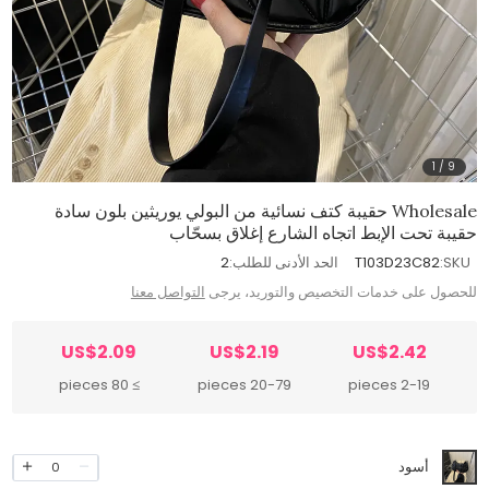
1
/
9
Wholesale حقيبة كتف نسائية من البولي يوريثين بلون سادة
حقيبة تحت الإبط اتجاه الشارع إغلاق بسحّاب
SKU:
T103D23C82
الحد الأدنى للطلب:
2
للحصول على خدمات التخصيص والتوريد، يرجى
التواصل معنا
US$2.09
US$2.19
US$2.42
≥ 80 pieces
20-79 pieces
2-19 pieces
أسود
0