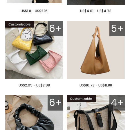
US$1.8 - US$2.16
US$4.01 - US$4.73
6+
5+
US$2.09 - US$2.98
US$10.78 - US$11.88
6+
4+