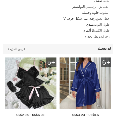
مادة:
صقيل
القماش الرئيسي:
البوليستر
أسلوب:
حلوة وجميلة
خط العنق:
رقبة على شكل حرف V
طول الثوب:
ميدي
طول الكم:
بلا أكمام
زخرفة:
ربط الحذاء
قد يعجبك
عرض المزيد
5+
6+
US$2.96 - US$6.08
US$4.24 - US$8.5