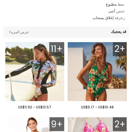
نمط:
مطبوع
جنس:
أنثى
زخرفة:
إغلاق بسحاب
قد يعجبك
عرض المزيد
11+
2+
US$11.92 - US$13.57
US$9.17 - US$10.48
9+
2+