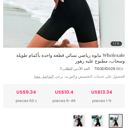
1
/
6
Wholesale مايوه رياضي نسائي قطعة واحدة بأكمام طويلة
وسحاب، مطبوع عليه زهور
SKU:
T103D1D029
الحد الأدنى للطلب:
1
للحصول على خدمات التخصيص والتوريد، يرجى
التواصل معنا
US$9.34
US$10.4
US$13.34
≥ 50 pieces
6-49 pieces
1-5 pieces