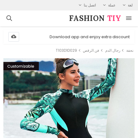
لغة
عملة
اتصل بنا
FASHION⁠
TIY
Download app and enjoy extra discount
نحفة
رجال الدم
فن الرقص
T103D1D029