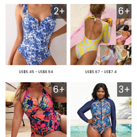
2+
6+
US$5.45 - US$8.94
US$5.67 - US$7.4
6+
3+