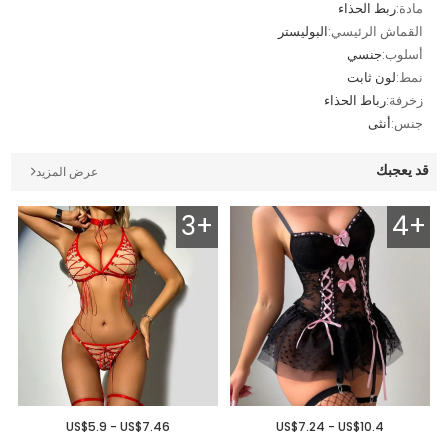
مادة:
ربط الحذاء
القماش الرئيسي:
البوليستر
أسلوب:
جنسي
نمط:
لون ثابت
زخرفة:
رباط الحذاء
جنس:
أنثى
قد يعجبك
عرض المزيد
3+
4+
US$5.9 - US$7.46
US$7.24 - US$10.4