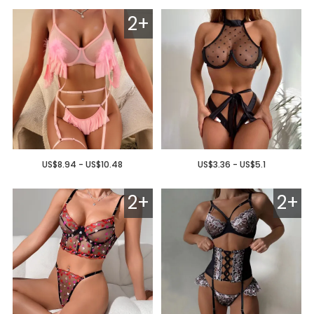
2+
US$8.94 - US$10.48
US$3.36 - US$5.1
2+
2+