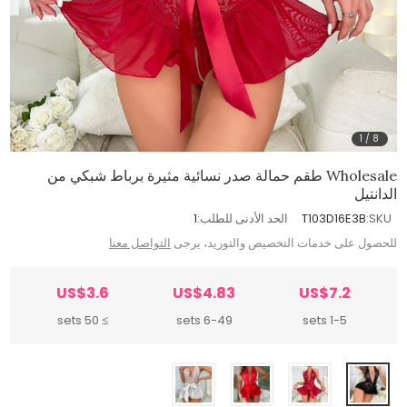
1
/
8
Wholesale طقم حمالة صدر نسائية مثيرة برباط شبكي من
الدانتيل
SKU:
T103D16E3B
الحد الأدنى للطلب:
1
للحصول على خدمات التخصيص والتوريد، يرجى
التواصل معنا
US$3.6
US$4.83
US$7.2
≥ 50 sets
6-49 sets
1-5 sets