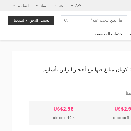
APP
لغة
عملة
اتصل بنا
تسجيل الدخول / التسجيل
ة
الخدمات المخصصة
سلسلة كوبان مبالغ فيها مع أحجار الراين بأسلوب
عنا
US$2.86
US$2.
≥ 40 pieces
8-39