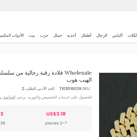
َمِّلات
أكياس
الرجال
أطفال
أحذية
جمال
حزب
بيت
الأدوات المكتبي
Wholesale قلادة رقبة رجالية من 
الهيب هوب
SKU:
T103D16029
الحد الأدنى للطلب:
2
للحصول على خدمات التخصيص والتوريد، يرجى
التواصل م
93
US$3.18
 pieces
2-7 pieces