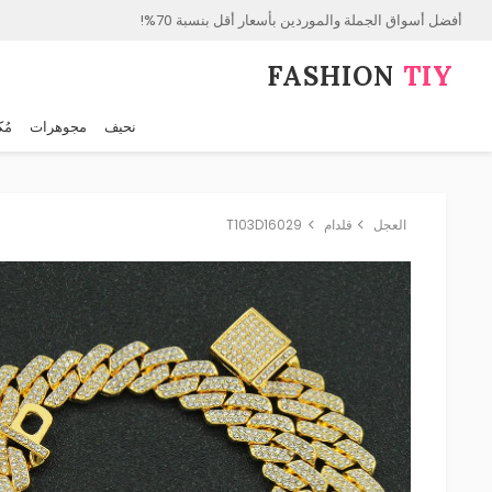
أفضل أسواق الجملة والموردين بأسعار أقل بنسبة 70%!
FASHION⁠
TIY
نحيف
مجوهرات
مُك
العجل
قلدام
T103D16029