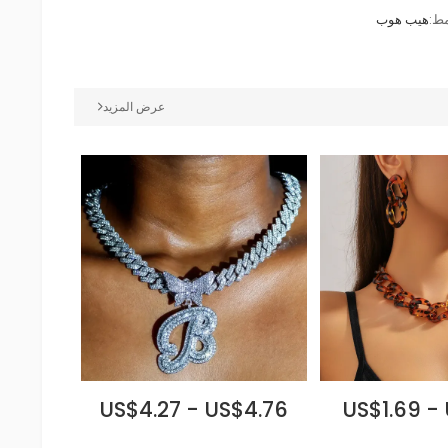
مط:
هيب هوب
عرض المزيد
US$4.27 - US$4.76
US$1.69 -