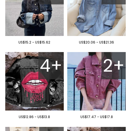
US$15.2 - US$15.62
US$20.06 - US$21.36
4+
2+
US$12.86 - US$13.8
US$17.47 - US$17.8