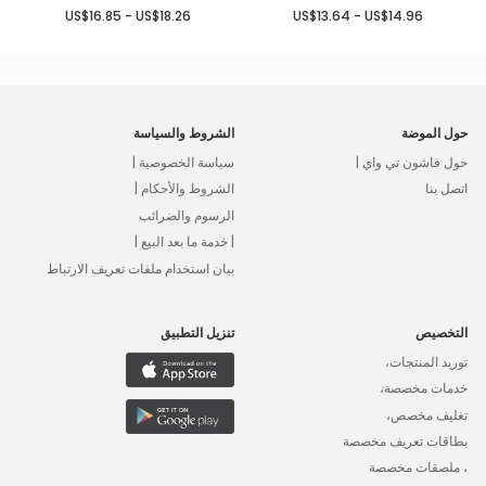
US$16.85 - US$18.26
US$13.64 - US$14.96
حول الموضة
الشروط والسياسة
حول فاشون تي واي |
سياسة الخصوصية |
اتصل بنا
الشروط والأحكام |
الرسوم والضرائب
| خدمة ما بعد البيع |
بيان استخدام ملفات تعريف الارتباط
التخصيص
تنزيل التطبيق
توريد المنتجات،
خدمات مخصصة،
تغليف مخصص،
بطاقات تعريف مخصصة
، ملصقات مخصصة