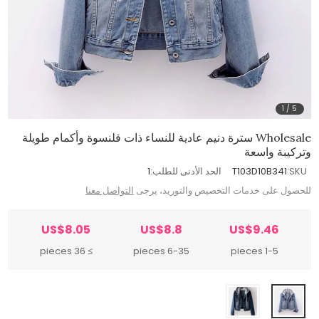
1
/
5
Wholesale سترة دنيم عادية للنساء ذات قلنسوة وأكمام طويلة
وتركيبة واسعة
SKU:
T103D10B341
الحد الأدنى للطلب:
1
للحصول على خدمات التخصيص والتوريد، يرجى
التواصل معنا
US$8.05
US$8.8
US$9.46
≥ 36 pieces
6-35 pieces
1-5 pieces