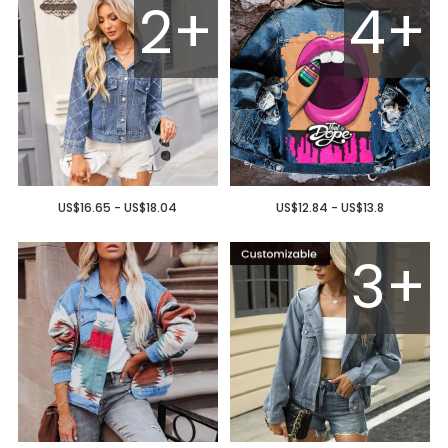
2+
4+
US$16.65 - US$18.04
US$12.84 - US$13.8
3+