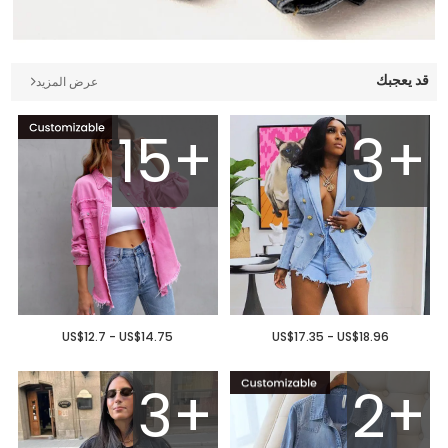
قد يعجبك
عرض المزيد
15+
3+
US$12.7 - US$14.75
US$17.35 - US$18.96
3+
2+