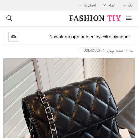
لغة
عملة
اتصل بنا
FASHION⁠
TIY
Download app and enjoy extra discount
ب
عملية بومي
T103D1052F