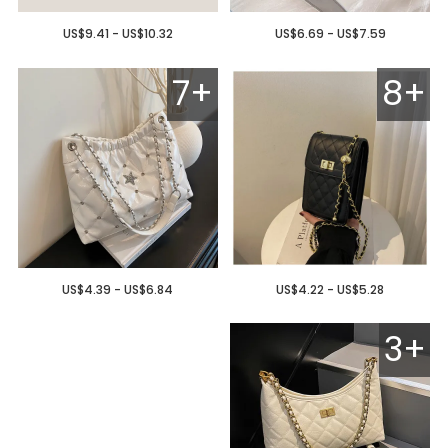
US$9.41 - US$10.32
US$6.69 - US$7.59
7+
8+
US$4.39 - US$6.84
US$4.22 - US$5.28
3+