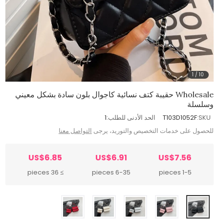
1
/
10
Wholesale حقيبة كتف نسائية كاجوال بلون سادة بشكل معيني
وسلسلة
SKU:
T103D1052F
الحد الأدنى للطلب:
1
للحصول على خدمات التخصيص والتوريد، يرجى
التواصل معنا
US$6.85
US$6.91
US$7.56
≥ 36 pieces
6-35 pieces
1-5 pieces