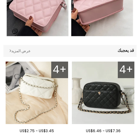
قد يعجبك
عرض المزيد
4+
4+
US$2.75 - US$3.45
US$6.46 - US$7.36