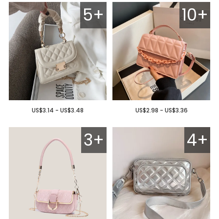
5+
10+
US$3.14 - US$3.48
US$2.98 - US$3.36
3+
4+