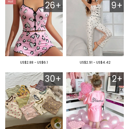
26+
9+
US$2.88 - US$6.1
US$2.91 - US$4.42
30+
2+