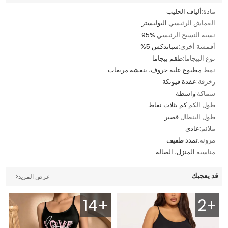
مادة:
ألياف الحليب
القماش الرئيسي:
البوليستر
نسبة النسيج الرئيسي:
95%
أقمشة أخرى:
سباندكس 5%
نوع البيجاما:
طقم بيجاما
نمط:
مطبوع عليه حروف، بنقشة مربعات
زخرفة:
عقدة فيونكة
سماكة:
واسطة
طول الكم:
كم بثلاث نقاط
طول البنطال:
قصير
ملائم:
عادي
مرونة:
تمدد طفيف
مناسبة:
المنزل، الصالة
قد يعجبك
عرض المزيد
14+
2+