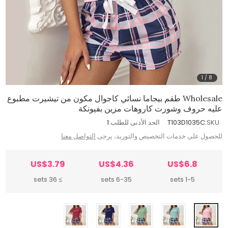
1
/
8
Wholesale طقم بيجاما نسائي كاجوال مكون من تيشيرت مطبوع
عليه حروف وشورت كاروهات مزين بفيونكة
SKU:
T103D1035C
الحد الأدنى للطلب:
1
للحصول على خدمات التخصيص والتوريد، يرجى
التواصل معنا
US$3.79
US$4.36
US$6.8
≥ 36 sets
6-35 sets
1-5 sets