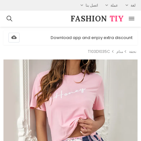
لغة
عملة
اتصل بنا
FASHION⁠
TIY
Download app and enjoy extra discount
نحفة
منام
T103D1035C