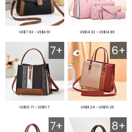
US$7.63 - US$8.91
US$14.32 - US$14.89
7+
6+
US$10.71 - US$11.7
US$8.24 - US$10.25
7+
8+