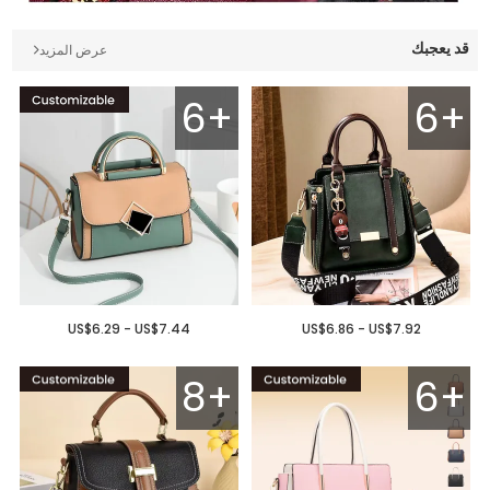
قد يعجبك
عرض المزيد
6+
6+
US$6.29 - US$7.44
US$6.86 - US$7.92
8+
6+