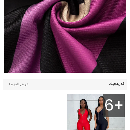
قد يعجبك
عرض المزيد
6+