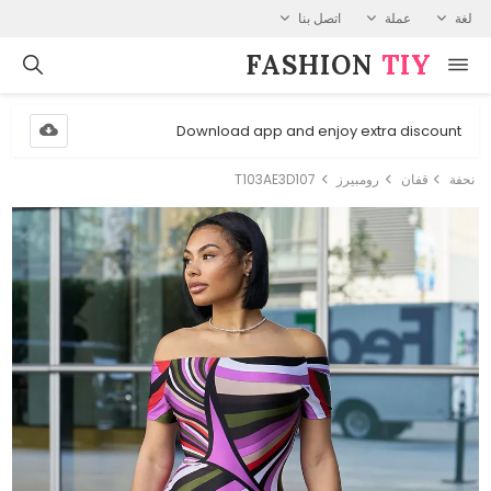
لغة
عملة
اتصل بنا
FASHION⁠
TIY
Download app and enjoy extra discount
نحفة
قفان
رومبيرز
T103AE3D107