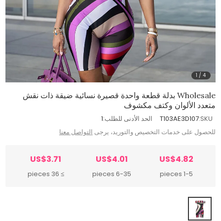
1
/
4
Wholesale بدلة قطعة واحدة قصيرة نسائية ضيقة ذات نقش
متعدد الألوان وكتف مكشوف
SKU:
T103AE3D107
الحد الأدنى للطلب:
1
للحصول على خدمات التخصيص والتوريد، يرجى
التواصل معنا
US$3.71
US$4.01
US$4.82
≥ 36 pieces
6-35 pieces
1-5 pieces