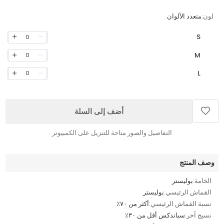
لون:
متعدد الألوان
S
0
M
0
L
0
أضف إلى السلة
التفاصيل والصور متاحة للتنزيل على الكمبيوتر
وصف المنتج
الخامة:
بوليستر
القماش الرئيسي:
بوليستر
نسبة القماش الرئيسي:
أكثر من ٧٠٪
نسيج آخر:
سباندكس أقل من ٣٠٪