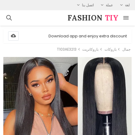
لغة
عملة
اتصل بنا
FASHION⁠
TIY
Download app and enjoy extra discount
جمال
باروكات
باروكاتريت
T103AE3213