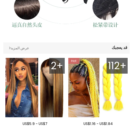
قد يعجبك
عرض المزيد
2+
112+
US$5.9 - US$7
US$1.16 - US$1.84