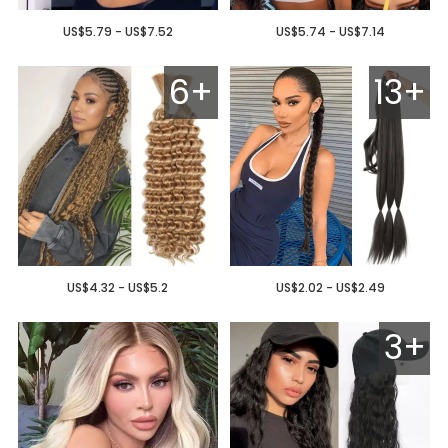
US$5.79 - US$7.52
US$5.74 - US$7.14
6+
13+
US$4.32 - US$5.2
US$2.02 - US$2.49
3+