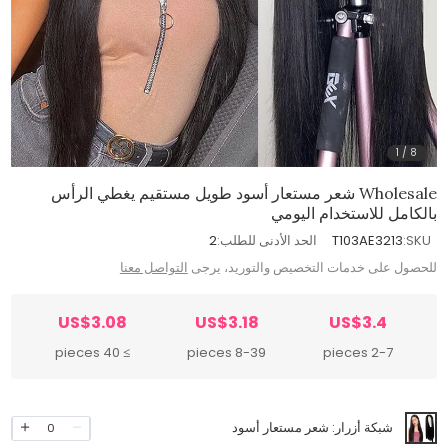
1
/
8
Wholesale شعر مستعار أسود طويل مستقيم يغطي الرأس
بالكامل للاستخدام اليومي
SKU:
T103AE3213
الحد الأدنى للطلب:
2
للحصول على خدمات التخصيص والتوريد، يرجى
التواصل معنا
US$3.08
US$3.18
US$3.4
≥ 40 pieces
8-39 pieces
2-7 pieces
شبكة أزرار: شعر مستعار أسود
0