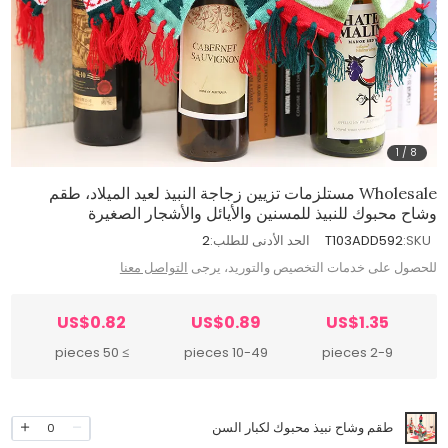
1
/
8
Wholesale مستلزمات تزيين زجاجة النبيذ لعيد الميلاد، طقم
وشاح محبوك للنبيذ للمسنين والأيائل والأشجار الصغيرة
SKU:
T103ADD592
الحد الأدنى للطلب:
2
للحصول على خدمات التخصيص والتوريد، يرجى
التواصل معنا
US$0.82
US$0.89
US$1.35
≥ 50 pieces
10-49 pieces
2-9 pieces
طقم وشاح نبيذ محبوك لكبار السن
0