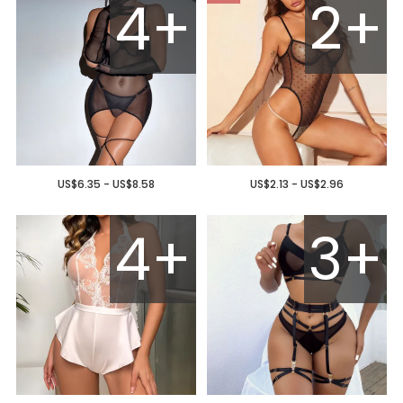
4+
2+
US$6.35 - US$8.58
US$2.13 - US$2.96
4+
3+