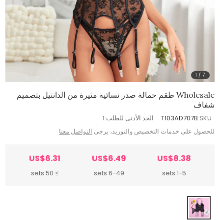
1
/
7
Wholesale طقم حمالة صدر نسائية مثيرة من الدانتيل بتصميم
شفاف
SKU:
T103AD707B
الحد الأدنى للطلب:
1
للحصول على خدمات التخصيص والتوريد، يرجى
التواصل معنا
US$6.31
US$6.49
US$8.38
≥ 50 sets
6-49 sets
1-5 sets