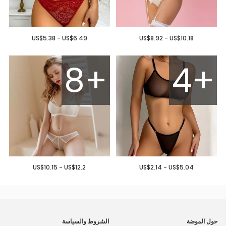
US$5.38 - US$6.49
US$8.92 - US$10.18
8+
4+
US$10.15 - US$12.2
US$2.14 - US$5.04
حول الموضة
الشروط والسياسة