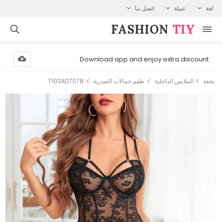
لغة
عملة
اتصل بنا
FASHION⁠
TIY
Download app and enjoy extra discount
نحفة
الملابس الداخلية
طقم حمالات الصدرية
T103AD707B