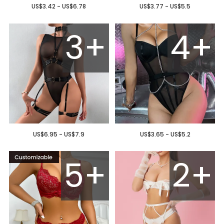
US$3.42 - US$6.78
US$3.77 - US$5.5
3+
4+
US$6.95 - US$7.9
US$3.65 - US$5.2
5+
2+