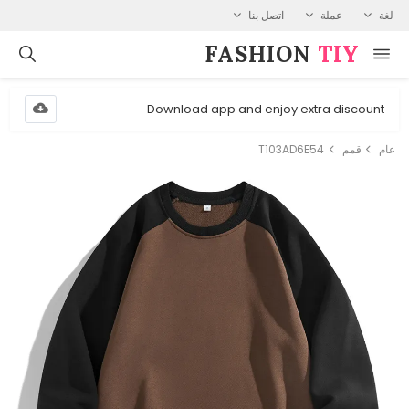
لغة
عملة
اتصل بنا
FASHION⁠
TIY
Download app and enjoy extra discount
عام
قمم
T103AD6E54