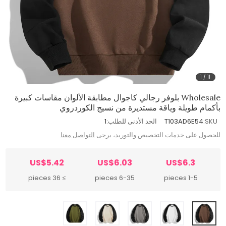
1
/
11
Wholesale بلوفر رجالي كاجوال مطابقة الألوان مقاسات كبيرة
بأكمام طويلة وياقة مستديرة من نسيج الكوردروي
SKU:
T103AD6E54
الحد الأدنى للطلب:
1
للحصول على خدمات التخصيص والتوريد، يرجى
التواصل معنا
US$5.42
US$6.03
US$6.3
≥ 36 pieces
6-35 pieces
1-5 pieces