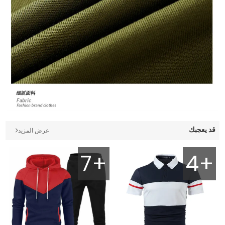
قد يعجبك
عرض المزيد
7+
4+